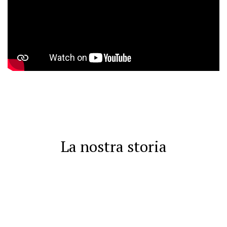
La nostra storia
Divin Porcello Family è un Ristorante Tipico Ossolano
con camere, produzione propria di salumi nostrani
ed Enoteca. Il Ristorante con camere nasce a
Masera (VB) nel 1990 grazie all’idea di Sartoretti