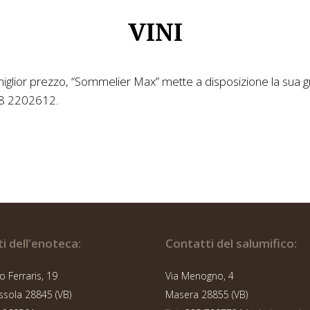
VINI
l miglior prezzo, “Sommelier Max” mette a disposizione la sua 
348 2202612.
i dell'enoteca:
Contatti del salumifico:
o Ferraris, 19
Via Menogno, 4
ola 28845 (VB)
Masera 28855 (VB)