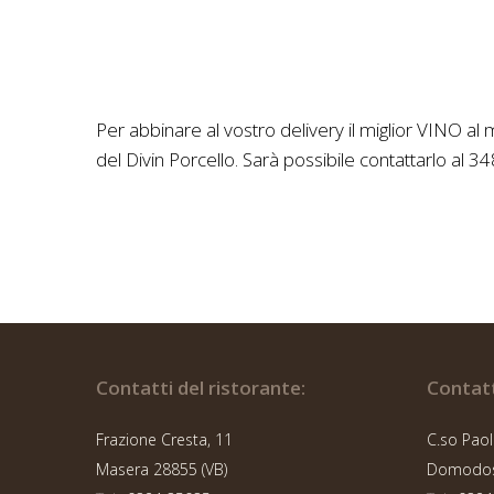
Per abbinare al vostro delivery il miglior VINO a
del Divin Porcello. Sarà possibile contattarlo al 
Contatti del ristorante:
Contatt
Frazione Cresta, 11
C.so Paol
Masera 28855 (VB)
Domodoss