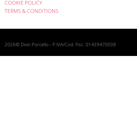
COOKIE POLICY
TERMS & CONDITIONS
2026© Divin Porcello - P.IVA/Cod. Fisc. 01439470038