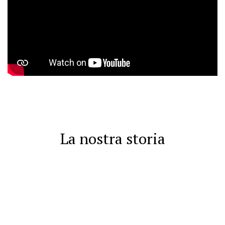
La nostra storia
Divin Porcello Family è un Ristorante Tipico Ossolano
con camere, produzione propria di salumi nostrani
ed Enoteca. Il Ristorante con camere nasce a
Masera (VB) nel 1990 grazie all’idea di Sartoretti