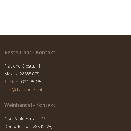
Restaurant - Kontakt:
Frazione Cresta, 11
Masera 28855 (VB)
Telefon
0324 35035
info@divinporcello.it
Weinhandel - Kontakt:
C.so Paolo Ferraris, 19
Domodossola 28845 (VB)