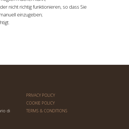
r nicht richtig funktionieren, so dass Sie
manuell einzugeben;
tigt.
PRIVACY POLICY
COOKIE POLICY
rio di
TERMS & CONDITIONS