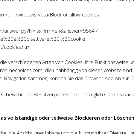
om/it-IT/windows-vista/Block-or-allow-cookies
/bin/answer.py?hl=it&hlrm=en&answer=95647
ttivare%20e%20disattivare%20i%20cookie
t/cookies.html
die verschiedenen Arten von Cookies, ihre Funktionsweise un
nlinechoices.com, die unabhängig von dieser Website sind. 
re Navigation sammelt, können Sie das Browser-Add-on zur De
.s.
bewahrt die Benutzerpräferenzen bezüglich Cookies dank e
as vollständige oder teilweise Blockieren oder Löschen
e, die Ansicht ihrer Inhalte und die Nutzung ihrer Dienste 