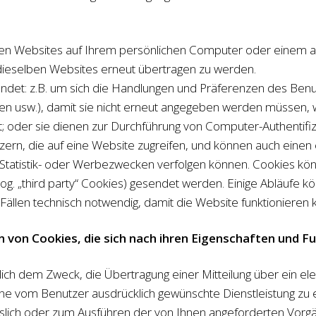
ten Websites auf Ihrem persönlichen Computer oder einem an
ieselben Websites erneut übertragen zu werden.
det: z.B. um sich die Handlungen und Präferenzen des Benu
ngen usw.), damit sie nicht erneut angegeben werden müssen,
rt; oder sie dienen zur Durchführung von Computer-Authentif
zern, die auf eine Website zugreifen, und können auch einen 
u Statistik- oder Werbezwecken verfolgen können. Cookies k
og. „third party“ Cookies) gesendet werden. Einige Abläufe k
 Fällen technisch notwendig, damit die Website funktionieren 
 von Cookies, die sich nach ihren Eigenschaften und F
ßlich dem Zweck, die Übertragung einer Mitteilung über ein 
eine vom Benutzer ausdrücklich gewünschte Dienstleistung zu 
sslich oder zum Ausführen der von Ihnen angeforderten Vorgä