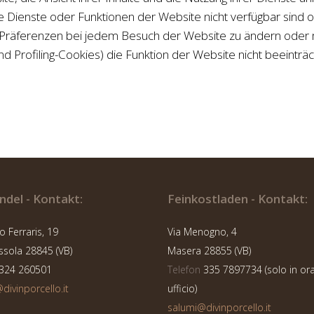
 Dienste oder Funktionen der Website nicht verfügbar sind ode
Präferenzen bei jedem Besuch der Website zu ändern oder 
Profiling-Cookies) die Funktion der Website nicht beeinträch
del - Kontakt:
Feinkostladen - Kontakt:
o Ferraris, 19
Via Menogno, 4
ola 28845 (VB)
Masera 28855 (VB)
324 260501
Telefon
335 7897734 (solo in ora
ivinporcello.it
ufficio)
salumi@divinporcello.it