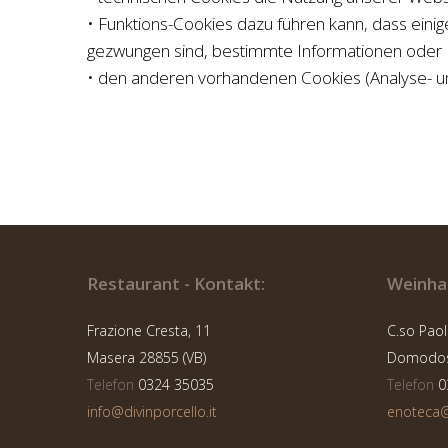
• Funktions-Cookies dazu führen kann, dass einige
gezwungen sind, bestimmte Informationen oder 
• den anderen vorhandenen Cookies (Analyse- und 
Restaurant - Kontakt:
Weinhan
Frazione Cresta, 11
C.so Paol
Masera 28855 (VB)
Domodoss
Telefon
0324 35035
Telefon
0
info@divinporcello.it
enoteca@d