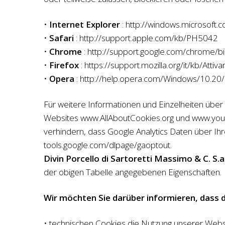
•
Internet Explorer
: http://windows.microsoft.c
•
Safari
: http://support.apple.com/kb/PH5042
•
Chrome
: http://support.google.com/chrome
•
Firefox
: https://support.mozilla.org/it/kb/A
•
Opera
: http://help.opera.com/Windows/10.20/i
Für weitere Informationen und Einzelheiten über 
Websites www.AllAboutCookies.org und www.youro
verhindern, dass Google Analytics Daten über Ih
tools.google.com/dlpage/gaoptout.
Divin Porcello di Sartoretti Massimo & C. S.a
der obigen Tabelle angegebenen Eigenschaften.
Wir möchten Sie darüber informieren, dass d
• technischen Cookies die Nutzung unserer Websit