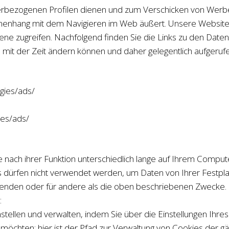
nutzerbezogenen Profilen dienen und zum Verschicken von We
nhang mit dem Navigieren im Web äußert. Unsere Website en
bene zugreifen. Nachfolgend finden Sie die Links zu den Date
h mit der Zeit ändern können und daher gelegentlich aufgeruf
ogies/ads/
ies/ads/
 nach ihrer Funktion unterschiedlich lange auf Ihrem Comput
dürfen nicht verwendet werden, um Daten von Ihrer Festpla
rwenden oder für andere als die oben beschriebenen Zwecke.
:
nstellen und verwalten, indem Sie über die Einstellungen Ihr
 möchten; hier ist der Pfad zur Verwaltung von Cookies der g