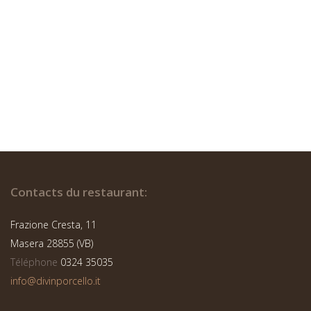
Contacts du restaurant:
Frazione Cresta, 11
Masera 28855 (VB)
Téléphone
0324 35035
info@divinporcello.it
GRAPPA CON ERBE ALL’ORTICA