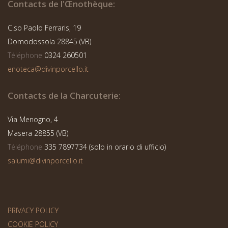
Contacts de l'Œnothèque:
EAUX-DE-VIE
C.so Paolo Ferraris, 19
18,00
€
Domodossola 28845 (VB)
Téléphone
0324 260501
Lire la suite
enoteca@divinporcello.it
Contacts de la Charcuterie:
Via Menogno, 4
Masera 28855 (VB)
Téléphone
335 7897734 (solo in orario di ufficio)
salumi@divinporcello.it
PRIVACY POLICY
COOKIE POLICY