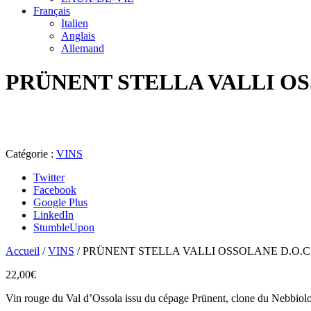
Français
Italien
Anglais
Allemand
PRÜNENT STELLA VALLI OS
Catégorie :
VINS
Twitter
Facebook
Google Plus
LinkedIn
StumbleUpon
Accueil
/
VINS
/ PRÜNENT STELLA VALLI OSSOLANE D.O.C
22,00
€
Vin rouge du Val d’Ossola issu du cépage Prünent, clone du Nebbiol