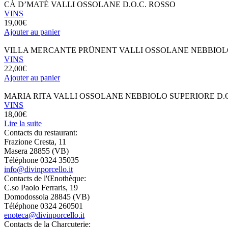
CÀ D’MATÉ VALLI OSSOLANE D.O.C. ROSSO
VINS
19,00
€
Ajouter au panier
VILLA MERCANTE PRÜNENT VALLI OSSOLANE NEBBIOLO
VINS
22,00
€
Ajouter au panier
MARIA RITA VALLI OSSOLANE NEBBIOLO SUPERIORE D.O
VINS
18,00
€
Lire la suite
Contacts du restaurant:
Frazione Cresta, 11
Masera 28855 (VB)
Téléphone
0324 35035
info@divinporcello.it
Contacts de l'Œnothèque:
C.so Paolo Ferraris, 19
Domodossola 28845 (VB)
Téléphone
0324 260501
enoteca@divinporcello.it
Contacts de la Charcuterie: