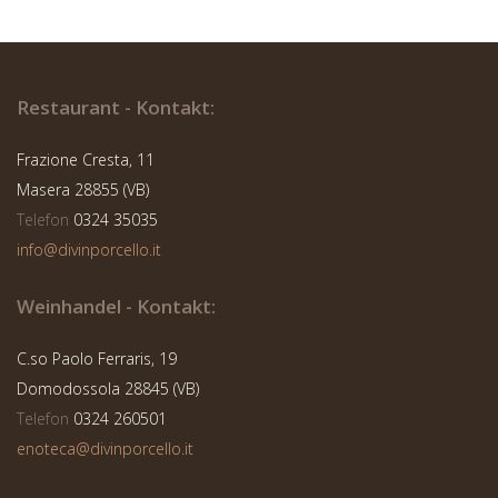
Restaurant - Kontakt:
Frazione Cresta, 11
Masera 28855 (VB)
Telefon
0324 35035
MORTADELLA
info@divinporcello.it
OSSOLANA
WURSTWAREN
Weinhandel - Kontakt:
12,00
€
C.so Paolo Ferraris, 19
Domodossola 28845 (VB)
Telefon
0324 260501
In den Warenkorb
enoteca@divinporcello.it