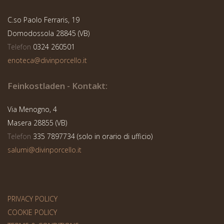
12,00
€
24,00
€
–
C.so Paolo Ferraris, 19
Domodossola 28845 (VB)
Telefon
0324 260501
Ausführung wählen
enoteca@divinporcello.it
Feinkostladen - Kontakt:
Via Menogno, 4
Masera 28855 (VB)
Telefon
335 7897734 (solo in orario di ufficio)
salumi@divinporcello.it
PRIVACY POLICY
COOKIE POLICY